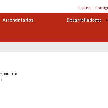
English
|
Portug
Arrendatarios
Desarrolladores
Sobre MassHousing
N
02108-3110
-1