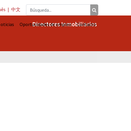
uês
|
中文
Directores Inmobiliarios
oticias
Oportunidades de empleo
Contacto