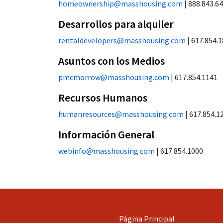
homeownership@masshousing.com
| 888.843.64
Desarrollos para alquiler
rentaldevelopers@masshousing.com
| 617.854.
Asuntos con los Medios
pmcmorrow@masshousing.com
| 617.854.1141
Recursos Humanos
humanresources@masshousing.com
| 617.854.1
Información General
webinfo@masshousing.com
| 617.854.1000
Página Principal