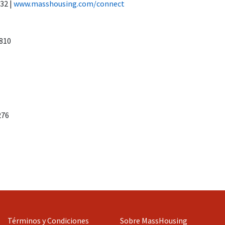
32 |
www.masshousing.com/connect
1810
276
Términos y Condiciones
Sobre MassHousing