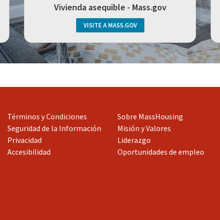
Vivienda asequible - Mass.gov
VISITE A MASS.GOV
Términos y Condiciones
Sobre MassHousing
Seguridad de la Información
Misión y Valores
Privacidad
Liderazgo
Accesibilidad
Oportunidades de empleo