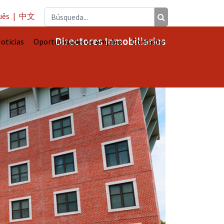
uês
|
中文
Directores Inmobiliarios
oticias
Oportunidades de empleo
Contacto