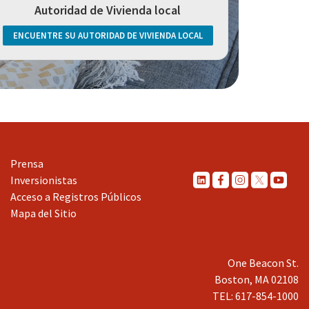
Autoridad de Vivienda local
ENCUENTRE SU AUTORIDAD DE VIVIENDA LOCAL
Prensa
Inversionistas
Acceso a Registros Públicos
Mapa del Sitio
One Beacon St.
Boston, MA 02108
TEL: 617-854-1000